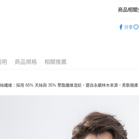
每筆NT$1
商品相關分
付款後萊
男裝 Men'
每筆NT$1
分享
機能系列
7-11取貨
春夏新品
每筆NT$1
付款後7-1
說明
商品規格
相關推薦
每筆NT$1
宅配
絲纖維：採用 65% 天絲與 35% 聚酯纖維混紡，選自永續林木來源，柔軟親
每筆NT$1
付款後門
免運費
貨到付款
每筆NT$1