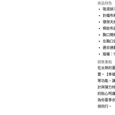
商品特色
LINE Pay
吸濕排
針織布
Apple Pay
環保天
悠遊付
條紋布
胸口簡
Google Pa
左胸口
ATM付款
適合通
版編：S
貨到付款
銷售重點
在炎熱的夏
運送方式
要。【幸福
等功能，
全家取貨
計與彈力
每筆NT$1
的貼心呵護
付款後全
為你夏季衣
每筆NT$1
保同行。
萊爾富取