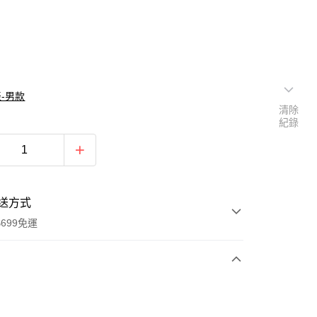
-男款
清除
紀錄
送方式
699免運
次付款
付款