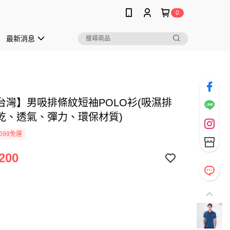
0
最新消息
台灣】男吸排條紋短袖POLO衫(吸濕排
乾、透氣、彈力、環保材質)
699免運
200