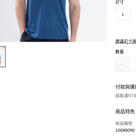
尺寸
L
建議尺寸表
數量
付款與運
超取滿NT$
付款方式
商品特色
信用卡一
商品編號
10688090
超商取貨