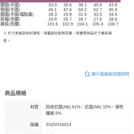
腰圍(半圍)
33.0
35.6
38.1
40.6
43.8
臀圍(半圍)
45.1
47.6
50.2
52.7
55.9
腿圍(半圍/襠點量)
28.3
29.8
31.4
33.0
34.9
前襠(含腰)
24.8
25.7
26.7
27.6
28.6
褲長(含腰)
101.6
102.9
104.1
105.4
106.7
※ 尺寸表會因布料彈性、測量起訖點等因素，與實際商品尺寸略有誤
差。
顯示電腦版詳細說明
商品規格
材質
回收尼龍(N6) 61%、尼龍(N6) 33%、彈性
纖維 6%
版編
SS25O16014