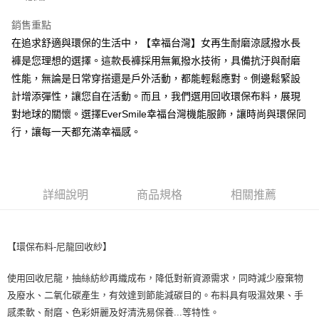
付款後全家取貨
銷售重點
每筆NT$100，滿NT$699(含以上)免運費
在追求舒適與環保的生活中，【幸福台灣】女再生耐磨涼感撥水長
褲是您理想的選擇。這款長褲採用無氟撥水技術，具備抗汙與耐磨
萊爾富取貨付款
性能，無論是日常穿搭還是戶外活動，都能輕鬆應對。側邊鬆緊設
每筆NT$100，滿NT$699(含以上)免運費
計增添彈性，讓您自在活動。而且，我們選用回收環保布料，展現
對地球的關懷。選擇EverSmile幸福台灣機能服飾，讓時尚與環保同
付款後萊爾富取貨
行，讓每一天都充滿幸福感。
每筆NT$100，滿NT$699(含以上)免運費
7-11取貨付款
每筆NT$100，滿NT$699(含以上)免運費
詳細說明
商品規格
相關推薦
付款後7-11取貨
每筆NT$100，滿NT$699(含以上)免運費
【環保布料-尼龍回收紗】
宅配
每筆NT$100，滿NT$699(含以上)免運費
使用回收尼龍，抽絲紡紗再織成布，降低對新資源需求，同時減少廢棄物
及廢水、二氧化碳產生，有效達到節能減碳目的。布料具有吸濕效果、手
付款後門市自取
感柔軟、耐磨、色彩妍麗及好清洗易保養...等特性。
免運費