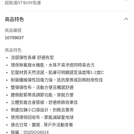
超取滿NT$699免運
付款方式
商品特色
信用卡一次付款
商品編號
超商取貨付款
10709037
LINE Pay
商品特色
Apple Pay
涼感彈性長褲 舒適有型
環保無氟撥水機能，水珠不易滲透同時易去污
悠遊付
尼龍材質天然涼感，肌膚可明顯感受溫度降1-2度C
Google Pay
耐磨纖維彈性回復力強，抵抗摩擦或刮擦耐用性佳
雙彈彈性布，活動方便且觸感舒適
ATM付款
腰側鬆緊帶具調節功能，穿脫方便
貨到付款
立體剪裁合身膝褶，舒適修飾效果佳
側邊拉鍊小口袋設計，別緻且實用
運送方式
使用環保回收布，節能減碳愛地球
全家取貨付款
適合日常、露營...等戶外活動穿著
版編：SS25O16014
每筆NT$100，滿NT$699(含以上)免運費