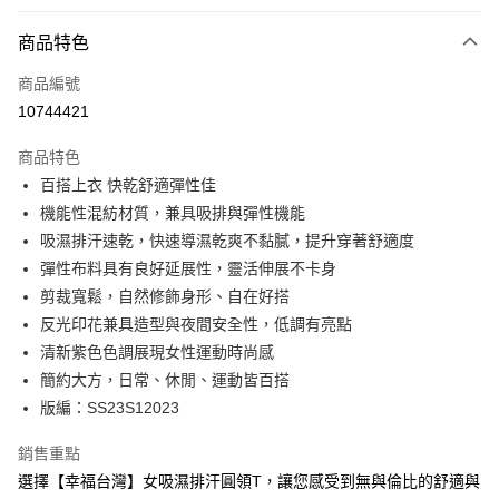
付款方式
商品特色
信用卡一次付款
商品編號
超商取貨付款
10744421
LINE Pay
商品特色
Apple Pay
百搭上衣 快乾舒適彈性佳
機能性混紡材質，兼具吸排與彈性機能
悠遊付
吸濕排汗速乾，快速導濕乾爽不黏膩，提升穿著舒適度
Google Pay
彈性布料具有良好延展性，靈活伸展不卡身
剪裁寬鬆，自然修飾身形、自在好搭
ATM付款
反光印花兼具造型與夜間安全性，低調有亮點
貨到付款
清新紫色色調展現女性運動時尚感
簡約大方，日常、休閒、運動皆百搭
運送方式
版編：SS23S12023
全家取貨付款
銷售重點
每筆NT$100，滿NT$699(含以上)免運費
選擇【幸福台灣】女吸濕排汗圓領T，讓您感受到無與倫比的舒適與