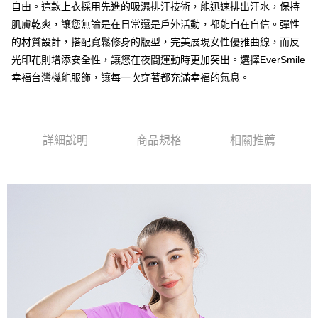
付款後全家取貨
自由。這款上衣採用先進的吸濕排汗技術，能迅速排出汗水，保持
每筆NT$100，滿NT$699(含以上)免運費
肌膚乾爽，讓您無論是在日常還是戶外活動，都能自在自信。彈性
的材質設計，搭配寬鬆修身的版型，完美展現女性優雅曲線，而反
萊爾富取貨付款
光印花則增添安全性，讓您在夜間運動時更加突出。選擇EverSmile
每筆NT$100，滿NT$699(含以上)免運費
幸福台灣機能服飾，讓每一次穿著都充滿幸福的氣息。
付款後萊爾富取貨
每筆NT$100，滿NT$699(含以上)免運費
詳細說明
商品規格
相關推薦
7-11取貨付款
每筆NT$100，滿NT$699(含以上)免運費
付款後7-11取貨
每筆NT$100，滿NT$699(含以上)免運費
宅配
每筆NT$100，滿NT$699(含以上)免運費
付款後門市自取
免運費