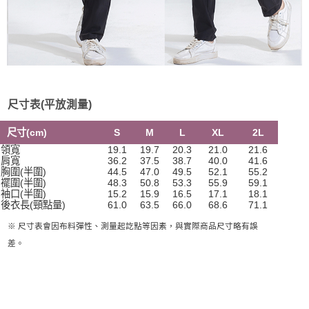
尺寸表(平放測量)
尺寸(cm)
S
M
L
XL
2L
領寬
19.1
19.7
20.3
21.0
21.6
肩寬
36.2
37.5
38.7
40.0
41.6
胸圍(半圍)
44.5
47.0
49.5
52.1
55.2
襬圍(半圍)
48.3
50.8
53.3
55.9
59.1
袖口(半圍)
15.2
15.9
16.5
17.1
18.1
後衣長(頸點量)
61.0
63.5
66.0
68.6
71.1
※ 尺寸表會因布料彈性、測量起訖點等因素，與實際商品尺寸略有誤
差。