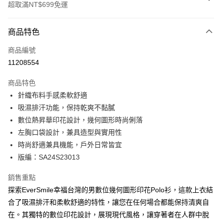
超取滿NT$699免運
付款方式
商品特色
信用卡一次付款
商品編號
超商取貨付款
11208554
LINE Pay
商品特色
Apple Pay
針織布料手感柔軟舒適
吸濕排汗功能，保持乾爽不黏膩
悠遊付
數位熱昇華印花設計，幾何圖形時尚俐落
Google Pay
左胸口袋設計，兼具造型與實用性
時尚舒適兼具機能，戶外日常皆宜
ATM付款
版編：SA24S23013
貨到付款
銷售重點
探索EverSmile幸福台灣的男數位幾何圖形印花Polo衫，這款上衣結
運送方式
合了吸濕排汗和柔軟舒適的特性，讓您在任何場合都能保持清爽自
全家取貨付款
在。其獨特的數位印花設計，展現現代風格，讓穿著者在人群中脫
每筆NT$100，滿NT$699(含以上)免運費