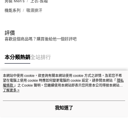
男裝 Men's
上衣-長袖
機能系列
吸濕排汗
評價
喜歡這個商品嗎？購買後給他一個好評吧
本分類熱銷
全站排行
本網站中使用 cookie，欲查詢有關本網站使用 cookie 方式之詳情，及若您不希
熱門標籤
望在電腦上使用 cookie 時應如何變更電腦的 cookie 設定，請參閱本網站「
隱私
權條款
」之 Cookie 聲明。您繼續使用本網站即表示您同意本公司得按本網站使
用條款之 Cookie 聲明使用 cookie。
了解更多 >
我知道了