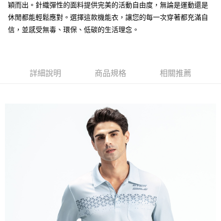
穎而出。針織彈性的面料提供完美的活動自由度，無論是運動還是
付款後全家取貨
休閒都能輕鬆應對。選擇這款機能衣，讓您的每一次穿著都充滿自
每筆NT$100，滿NT$699(含以上)免運費
信，並感受無毒、環保、低碳的生活理念。
萊爾富取貨付款
每筆NT$100，滿NT$699(含以上)免運費
詳細說明
商品規格
相關推薦
付款後萊爾富取貨
每筆NT$100，滿NT$699(含以上)免運費
7-11取貨付款
每筆NT$100，滿NT$699(含以上)免運費
付款後7-11取貨
每筆NT$100，滿NT$699(含以上)免運費
宅配
每筆NT$100，滿NT$699(含以上)免運費
付款後門市自取
免運費