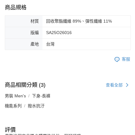
商品規格
材質
回收聚酯纖維 89%、彈性纖維 11%
版編
SA25O26016
產地
台灣
客服
商品相關分類 (3)
查看全部
男裝 Men's
下身-長褲
機能系列
撥水抗汙
評價