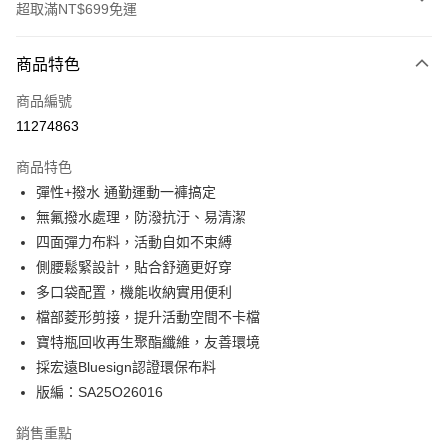
超取滿NT$699免運
付款方式
商品特色
信用卡一次付款
商品編號
超商取貨付款
11274863
LINE Pay
商品特色
Apple Pay
彈性+撥水 通勤運動一褲搞定
無氟撥水處理，防潑抗汙、易清潔
悠遊付
四面彈力布料，活動自如不束縛
Google Pay
側腰鬆緊設計，貼合舒適更好穿
多口袋配置，機能收納實用便利
ATM付款
檔部菱形剪接，提升活動空間不卡檔
貨到付款
寶特瓶回收再生聚酯纖維，友善環境
採宏遠Bluesign認證環保布料
運送方式
版編：SA25O26016
全家取貨付款
銷售重點
每筆NT$100，滿NT$699(含以上)免運費