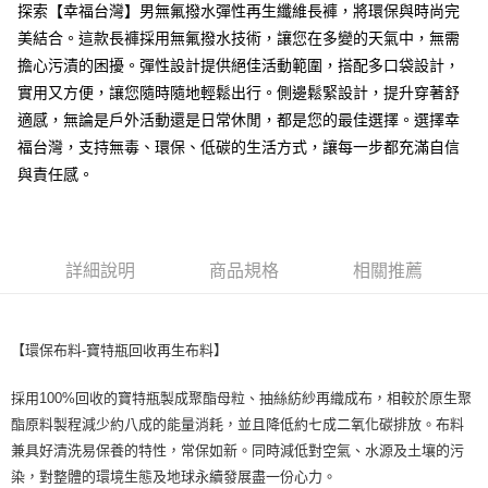
探索【幸福台灣】男無氟撥水彈性再生纖維長褲，將環保與時尚完
付款後全家取貨
美結合。這款長褲採用無氟撥水技術，讓您在多變的天氣中，無需
每筆NT$100，滿NT$699(含以上)免運費
擔心污漬的困擾。彈性設計提供絕佳活動範圍，搭配多口袋設計，
實用又方便，讓您隨時隨地輕鬆出行。側邊鬆緊設計，提升穿著舒
萊爾富取貨付款
適感，無論是戶外活動還是日常休閒，都是您的最佳選擇。選擇幸
每筆NT$100，滿NT$699(含以上)免運費
福台灣，支持無毒、環保、低碳的生活方式，讓每一步都充滿自信
與責任感。
付款後萊爾富取貨
每筆NT$100，滿NT$699(含以上)免運費
7-11取貨付款
詳細說明
商品規格
相關推薦
每筆NT$100，滿NT$699(含以上)免運費
付款後7-11取貨
每筆NT$100，滿NT$699(含以上)免運費
【環保布料-寶特瓶回收再生布料】
宅配
採用100%回收的寶特瓶製成聚酯母粒、抽絲紡紗再織成布，相較於原生聚
每筆NT$100，滿NT$699(含以上)免運費
酯原料製程減少約八成的能量消耗，並且降低約七成二氧化碳排放。布料
兼具好清洗易保養的特性，常保如新。同時減低對空氣、水源及土壤的污
付款後門市自取
染，對整體的環境生態及地球永續發展盡一份心力。
免運費