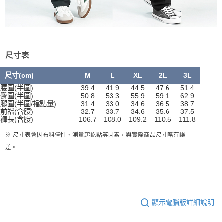
尺寸表
尺寸(cm)
M
L
XL
2L
3L
腰圍(半圍)
39.4
41.9
44.5
47.6
51.4
臀圍(半圍)
50.8
53.3
55.9
59.1
62.9
腿圍(半圍/襠點量)
31.4
33.0
34.6
36.5
38.7
前襠(含腰)
32.7
33.7
34.6
35.6
37.5
褲長(含腰)
106.7
108.0
109.2
110.5
111.8
※ 尺寸表會因布料彈性、測量起訖點等因素，與實際商品尺寸略有誤
差。
顯示電腦版詳細說明