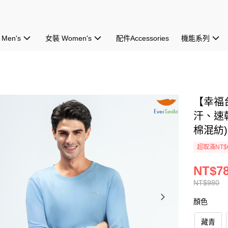
Men's
女裝 Women's
配件Accessories
機能系列
【幸福
汗、速
棉混紡)
超取滿NT$
NT$7
NT$980
顏色
藏青