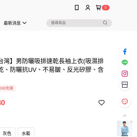
0
最新消息
台灣】男防曬吸排速乾長袖上衣(吸濕排
乾、防曬抗UV、不易皺、反光矽膠、含
699免運
80
灰色
水藍