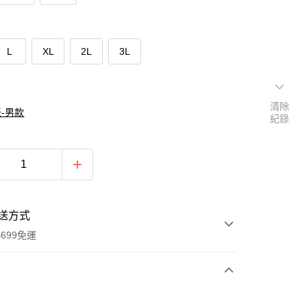
L
XL
2L
3L
清除
-男款
紀錄
送方式
699免運
次付款