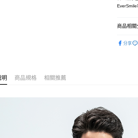
EverS
萊爾富取
每筆NT$1
商品相關分
付款後萊
每筆NT$1
男裝 Men'
分享
7-11取貨
機能系列
每筆NT$1
機能系列
付款後7-1
秋冬新品
每筆NT$1
說明
商品規格
相關推薦
宅配
每筆NT$1
付款後門
免運費
貨到付款
每筆NT$1