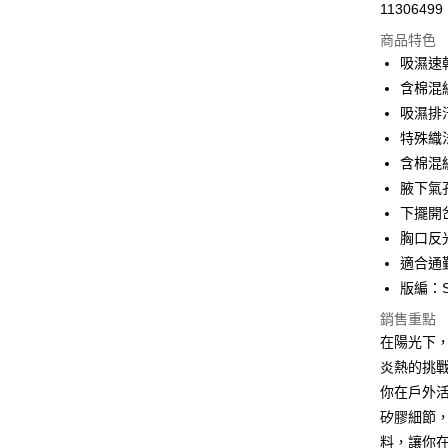
11306499
超商取貨
商品特色
LINE Pay
吸濕速
含棉混
Apple Pay
吸濕排
悠遊付
特殊織
含棉混
Google Pa
腋下氣
ATM付款
下擺開
胸口反
貨到付款
適合通
版編：S
運送方式
銷售重點
在陽光下
全家取貨
炎熱的挑
每筆NT$1
你在戶外
付款後全
矽膠細節
每筆NT$1
料，讓你