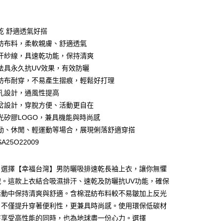
付款
乾 舒適透氣好搭
紡布料，柔軟親膚、舒適透氣
汗紗線，具速乾功能，保持清爽
法具永久抗UV效果，有效防曬
紡布耐穿，不易產生摺痕，輕鬆好打理
y
孔設計，通風性提高
岔設計，穿脫方便、活動更自在
光矽膠LOGO，兼具機能與時尚感
勤、休閒、輕運動等場合，展現俐落舒適穿搭
A25O22009
，選擇【幸福台灣】男防曬吸排速乾長袖上衣，讓你無懼
付款
戰。這款上衣結合吸濕排汗、速乾及防曬抗UV功能，確保
00，滿NT$699(含以上)免運費
活動中保持清爽與舒適。含棉混紡布料較不易皺加上反光
家取貨
，不僅提升穿著便利性，更兼具時尚感。使用環保低碳材
00，滿NT$699(含以上)免運費
在享受高性能的同時，也為地球盡一份心力。選擇