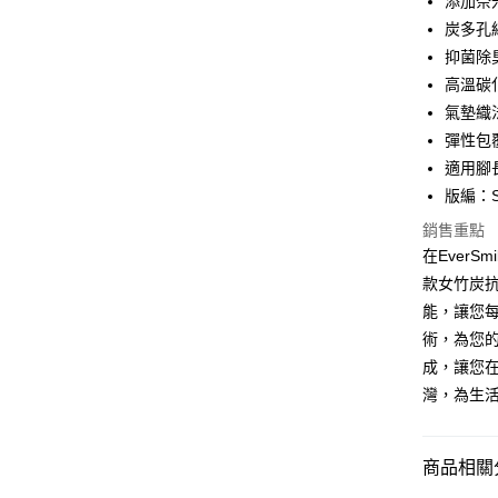
添加奈
Apple Pay
炭多孔
悠遊付
抑菌除
高溫碳
Google Pa
氣墊織
ATM付款
彈性包
適用腳長
貨到付款
版編：S
銷售重點
運送方式
在Ever
款女竹炭
全家取貨
能，讓您
每筆NT$1
術，為您
付款後全
成，讓您
每筆NT$1
灣，為生
萊爾富取
每筆NT$1
商品相關分