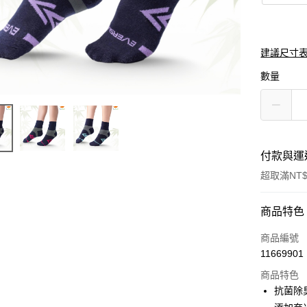
建議尺寸表
數量
付款與運
超取滿NT$
付款方式
商品特色
信用卡一
商品編號
11669901
超商取貨
商品特色
LINE Pay
抗菌除