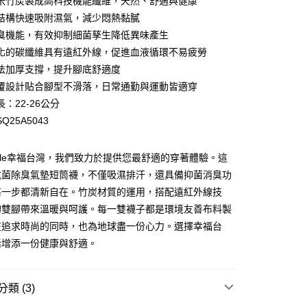
米竹炭製成高科技機能纖維，天然、舒適與健康
結構快速吸附濕氣，減少悶熱黏膩
臭機能，有效抑制細菌孳生降低異味產生
化的碳纖維具有遠紅外線，促進血液循環不易疲勞
y
法加厚支撐，提升腳底舒適度
覆設計貼合腳型不滑落，日常通勤與運動皆適穿
：22-26公分
Q25A5043
Smile幸福台灣，我們致力於提供您最舒適的穿著體驗。這
抗菌除臭氣墊短筒襪，不僅吸濕排汗，還具備抑菌消臭功
付款
每一步都清新自在。竹炭材質的運用，搭配遠紅外線技
00，滿NT$699(含以上)免運費
的雙腳帶來溫暖與呵護。每一雙襪子都是環境友善布料製
家取貨
在追求時尚的同時，也為地球盡一份心力。選擇幸福台
00，滿NT$699(含以上)免運費
活增添一份健康與舒適。
貨付款
00，滿NT$699(含以上)免運費
類 (3)