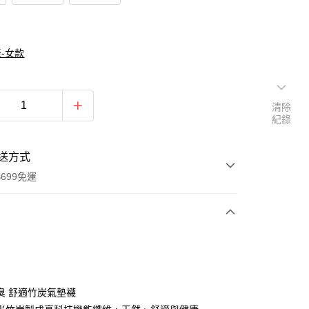
-女款
清除
紀錄
送方式
699免運
次付款
付款
臭 舒適竹炭氣墊襪