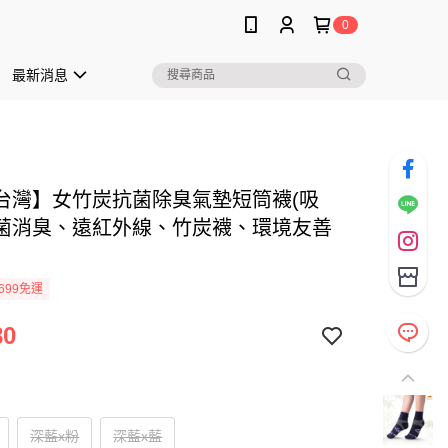
0
最新消息
台灣】女竹炭抗菌除臭氣墊短筒襪(吸
菌消臭、遠紅外線、竹炭襪、環境友善
699免運
80
深藍x粉
深藍x藍