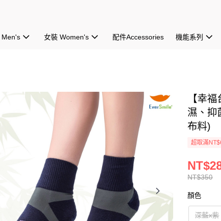
Men's
女裝 Women's
配件Accessories
機能系列
【幸福
濕、抑
布料)
超取滿NT$
NT$2
NT$350
顏色
深藍x紫