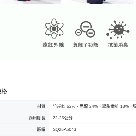
規格
材質
竹炭紗 52%、尼龍 24%、聚脂纖維 18%、
適用腳長
22-26公分
版編
SQ25A5043