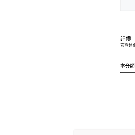
評價
喜歡這
本分類