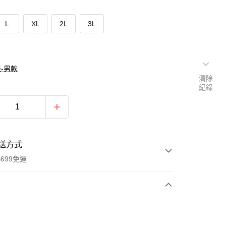
L
XL
2L
3L
-男款
清除
紀錄
送方式
699免運
次付款
付款