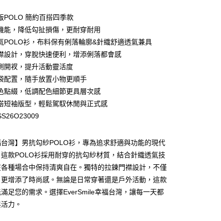
版POLO 簡約百搭四季款
機能，降低勾扯損傷，更耐穿耐用
氣POLO衫，布料保有俐落輪廓&針織舒適透氣兼具
襟設計，穿脫快速便利，增添俐落都會感
側開衩，提升活動靈活度
y
袋配置，隨手放置小物更順手
色點綴，低調配色細節更具層次感
搭短袖版型，輕鬆駕馭休閒與正式感
S26O23009
台灣】男抗勾紗POLO衫，專為追求舒適與功能的現代
這款POLO衫採用耐穿的抗勾紗材質，結合針織透氣技
付款
在各種場合中保持清爽自在。獨特的拉鍊門襟設計，不僅
00，滿NT$699(含以上)免運費
，更增添了時尚感。無論是日常穿著還是戶外活動，這款
家取貨
滿足您的需求。選擇EverSmile幸福台灣，讓每一天都
00，滿NT$699(含以上)免運費
與活力。
貨付款