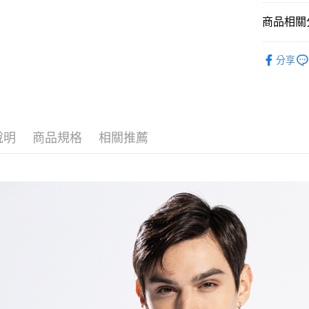
每筆NT$1
商品相關分
付款後萊
男裝 Men'
每筆NT$1
分享
春夏新品
7-11取貨
每筆NT$1
付款後7-1
說明
商品規格
相關推薦
每筆NT$1
宅配
每筆NT$1
付款後門
免運費
貨到付款
每筆NT$1