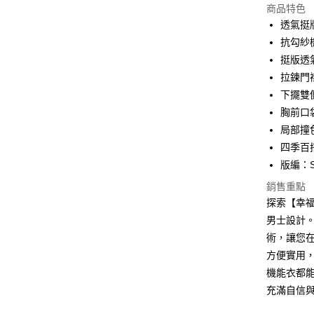
商品特色
LINE Pay
透氣挺
抗勾紗
Apple Pay
挺版透
悠遊付
拉鍊門
下擺雙
Google Pa
胸前口
ATM付款
局部撞
四季百
貨到付款
版編：S
銷售重點
運送方式
探索【幸福
男士設計。
全家取貨
術，讓您
每筆NT$1
方便實用
付款後全
機能衣都能
每筆NT$1
充滿自信
萊爾富取