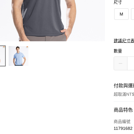
尺寸
M
建議尺寸表
數量
付款與運
超取滿NT$
付款方式
商品特色
信用卡一
商品編號
11791682
超商取貨