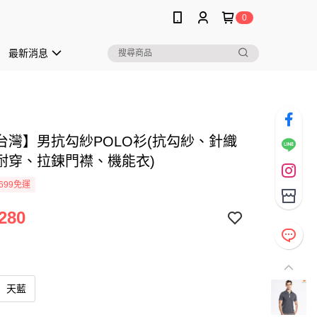
0
最新消息
台灣】男抗勾紗POLO衫(抗勾紗、針織
耐穿、拉鍊門襟、機能衣)
699免運
280
天藍