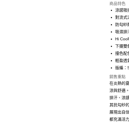
商品特色
LINE Pay
涼感吸
對流式
Apple Pay
防勾紗
悠遊付
吸濕排
Hi 
Google Pa
下擺雙
ATM付款
撞色配
輕盈透
貨到付款
版編：S
銷售重點
運送方式
在炎熱的夏
涼與舒適。
全家取貨
排汗、涼
每筆NT$1
其抗勾紗
付款後全
展現出自信
每筆NT$1
都充滿活
萊爾富取