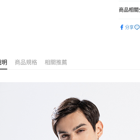
每筆NT$1
商品相關分
付款後萊
男裝 Men'
每筆NT$1
分享
人氣商品
7-11取貨
機能系列
每筆NT$1
機能系列
付款後7-1
說明
商品規格
相關推薦
春夏新品
每筆NT$1
宅配
每筆NT$1
付款後門
免運費
貨到付款
每筆NT$1