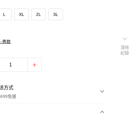
L
XL
2L
3L
-男款
清除
紀錄
送方式
699免運
次付款
付款