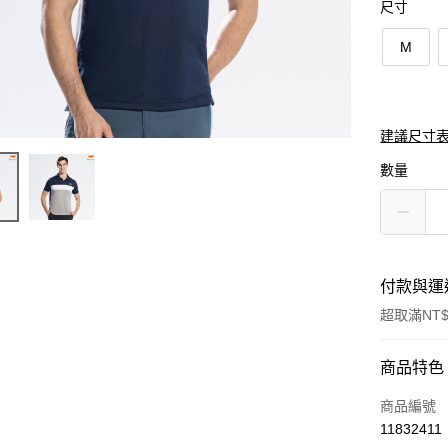
尺寸
M
建議尺寸表
數量
付款與運
超取滿NT$
付款方式
商品特色
信用卡一
商品編號
11832411
超商取貨