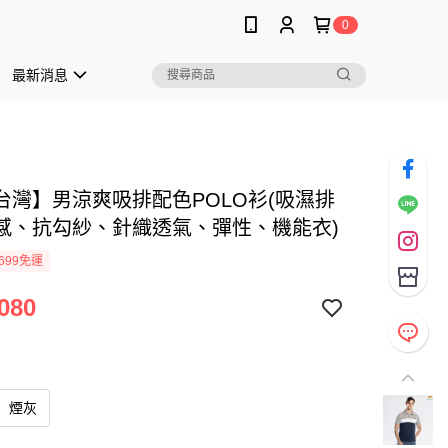
0
最新消息
台灣】男涼爽吸排配色POLO衫(吸濕排
感、抗勾紗、針織透氣、彈性、機能衣)
699免運
080
煙灰