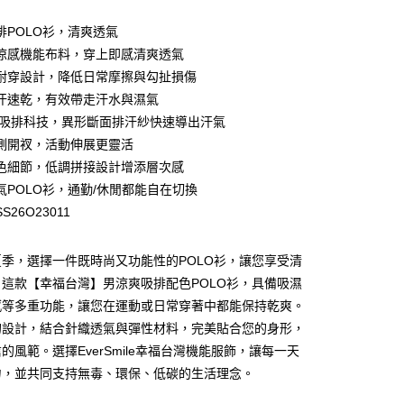
排POLO衫，清爽透氣
涼感機能布料，穿上即感清爽透氣
耐穿設計，降低日常摩擦與勾扯損傷
汗速乾，有效帶走汗水與濕氣
Cool吸排科技，異形斷面排汗紗快速導出汗氣
y
側開衩，活動伸展更靈活
色細節，低調拼接設計增添層次感
氣POLO衫，通勤/休閒都能自在切換
S26O23011
季，選擇一件既時尚又功能性的POLO衫，讓您享受清
這款【幸福台灣】男涼爽吸排配色POLO衫，具備吸濕
付款
感等多重功能，讓您在運動或日常穿著中都能保持乾爽。
00，滿NT$699(含以上)免運費
的設計，結合針織透氣與彈性材料，完美貼合您的身形，
家取貨
的風範。選擇EverSmile幸福台灣機能服飾，讓每一天
00，滿NT$699(含以上)免運費
力，並共同支持無毒、環保、低碳的生活理念。
貨付款