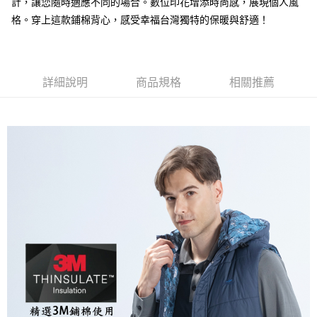
每筆NT$100，滿NT$699(含以上)免運費
計，讓您隨時適應不同的場合。數位印花增添時尚感，展現個人風
格。穿上這款鋪棉背心，感受幸福台灣獨特的保暖與舒適！
萊爾富取貨付款
每筆NT$100，滿NT$699(含以上)免運費
付款後萊爾富取貨
詳細說明
商品規格
相關推薦
每筆NT$100，滿NT$699(含以上)免運費
7-11取貨付款
每筆NT$100，滿NT$699(含以上)免運費
付款後7-11取貨
每筆NT$100，滿NT$699(含以上)免運費
宅配
每筆NT$100，滿NT$699(含以上)免運費
付款後門市自取
免運費
貨到付款