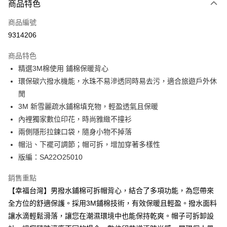
商品特色
信用卡一次付款
商品編號
超商取貨付款
9314206
LINE Pay
商品特色
Apple Pay
精選3M棉使用 鋪棉保暖背心
環保碳六撥水機能，水珠不易滲透同時易去污，適合旅遊戶外休
悠遊付
閒
Google Pay
3M 新雪麗疏水鋪棉填充物，輕盈透氣且保暖
內裡獨家數位印花，時尚雅緻不撞衫
ATM付款
兩側隱形拉鍊口袋，隨身小物不掉落
貨到付款
帽沿、下襬可調節；帽可拆，增加穿著多樣性
版編：SA22O25010
運送方式
銷售重點
全家取貨付款
【幸福台灣】男撥水鋪棉可拆帽背心，結合了多項功能，為您帶來
每筆NT$100，滿NT$699(含以上)免運費
全方位的舒適保護。採用3M鋪棉技術，有效保暖且輕盈。撥水面料
付款後全家取貨
讓水滴輕鬆滑落，讓您在潮濕環境中也能保持乾爽。帽子可拆卸設