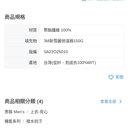
商品規格
材質
聚酯纖維 100%
填充物
3M新雪麗保溫棉150G
版編
SA22O25010
產地
台灣(從紗、到成衣100%MIT)
客服
商品相關分類 (4)
查看全部
男裝 Men's
上衣-背心
機能系列
撥水抗汙