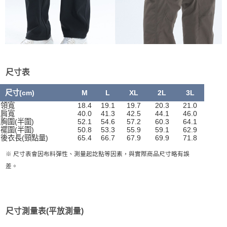
尺寸表
尺寸(cm)
M
L
XL
2L
3L
領寬
18.4
19.1
19.7
20.3
21.0
肩寬
40.0
41.3
42.5
44.1
46.0
胸圍(半圍)
52.1
54.6
57.2
60.3
64.1
襬圍(半圍)
50.8
53.3
55.9
59.1
62.9
後衣長(頸點量)
65.4
66.7
67.9
69.9
71.8
※ 尺寸表會因布料彈性、測量起訖點等因素，與實際商品尺寸略有誤
差。
尺寸測量表(平放測量)