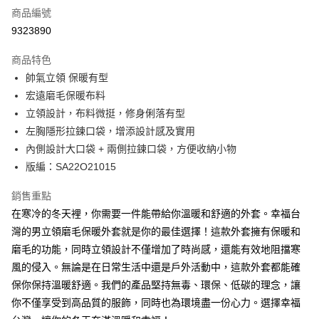
商品編號
超商取貨付款
9323890
LINE Pay
商品特色
Apple Pay
帥氣立領 保暖有型
宏遠磨毛保暖布料
悠遊付
立領設計，布料微挺，修身俐落有型
Google Pay
左胸隱形拉鍊口袋，增添設計感及實用
內側設計大口袋 + 兩側拉鍊口袋，方便收納小物
ATM付款
版編：SA22O21015
貨到付款
銷售重點
在寒冷的冬天裡，你需要一件能帶給你溫暖和舒適的外套。幸福台
運送方式
灣的男立領磨毛保暖外套就是你的最佳選擇！這款外套擁有保暖和
全家取貨付款
磨毛的功能，同時立領設計不僅增加了時尚感，還能有效地阻擋寒
每筆NT$100，滿NT$699(含以上)免運費
風的侵入。無論是在日常生活中還是戶外活動中，這款外套都能確
付款後全家取貨
保你保持溫暖舒適。我們的產品堅持無毒、環保、低碳的理念，讓
每筆NT$100，滿NT$699(含以上)免運費
你不僅享受到高品質的服飾，同時也為環境盡一份心力。選擇幸福