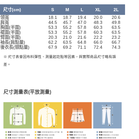
尺寸(cm)
S
M
L
XL
2L
領寬
18.1
18.7
19.4
20.0
20.6
肩寬
44.5
45.7
47.0
48.3
49.8
胸圍(半圍)
53.3
55.2
57.8
60.3
63.5
襬圍(半圍)
53.3
55.2
57.8
60.3
63.5
臂圍(半圍)
20.3
21.0
21.6
22.2
23.2
袖長(肩點量)
62.2
63.5
64.8
66.0
66.7
後衣長(頸點量)
67.9
69.2
71.1
72.4
74.3
※ 尺寸表會因布料彈性、測量起訖點等因素，與實際商品尺寸略有誤
差。
尺寸測量表(平放測量)