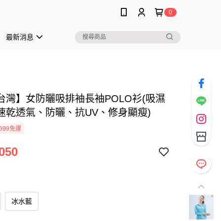
0
最新消息
台灣】女防曬吸排袖長袖POLO衫(吸濕
速乾透氣、防曬、抗UV、修身顯瘦)
699免運
050
冰水藍