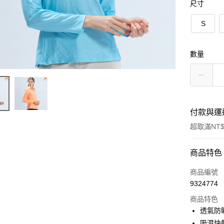
尺寸
S
數量
付款與運
超取滿NT$
付款方式
商品特色
信用卡一
商品編號
9324774
超商取貨
商品特色
LINE Pay
透氣防曬
吸濕快