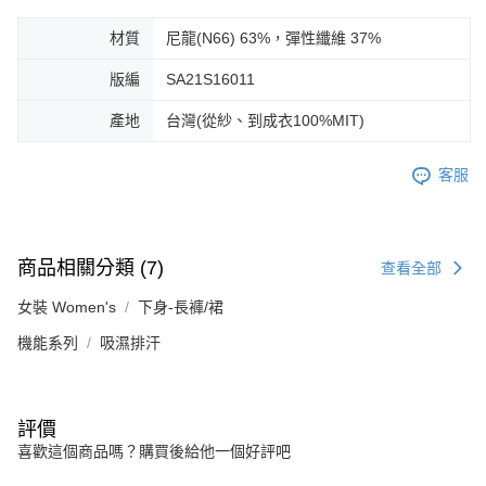
材質
尼龍(N66) 63%，彈性纖維 37%
版編
SA21S16011
產地
台灣(從紗、到成衣100%MIT)
客服
商品相關分類 (7)
查看全部
女裝 Women's
下身-長褲/裙
機能系列
吸濕排汗
評價
喜歡這個商品嗎？購買後給他一個好評吧