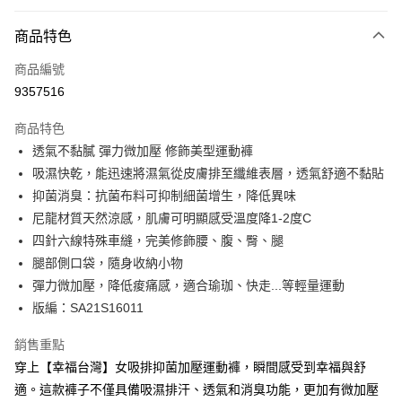
付款方式
商品特色
信用卡一次付款
商品編號
超商取貨付款
9357516
LINE Pay
商品特色
Apple Pay
透氣不黏膩 彈力微加壓 修飾美型運動褲
吸濕快乾，能迅速將濕氣從皮膚排至纖維表層，透氣舒適不黏貼
悠遊付
抑菌消臭：抗菌布料可抑制細菌增生，降低異味
Google Pay
尼龍材質天然涼感，肌膚可明顯感受溫度降1-2度C
四針六線特殊車縫，完美修飾腰、腹、臀、腿
ATM付款
腿部側口袋，隨身收納小物
貨到付款
彈力微加壓，降低痠痛感，適合瑜珈、快走...等輕量運動
版編：SA21S16011
運送方式
銷售重點
全家取貨付款
穿上【幸福台灣】女吸排抑菌加壓運動褲，瞬間感受到幸福與舒
每筆NT$100，滿NT$699(含以上)免運費
適。這款褲子不僅具備吸濕排汗、透氣和消臭功能，更加有微加壓