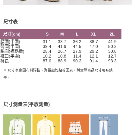
尺寸表
尺寸(cm)
S
M
L
XL
2L
腰圍(半圍)
31.1
33.7
36.2
38.7
41.9
臀圍(半圍)
39.4
41.9
44.5
47.0
50.2
腿圍(襠點量)
25.4
26.7
27.9
29.2
30.8
褲口(半圍)
10.2
10.8
11.4
12.1
12.7
褲長
87.6
88.9
90.2
91.4
93.3
※ 尺寸表會因布料彈性、測量起訖點等因素，與實際商品尺寸略有誤
差。
尺寸測量表(平放測量)