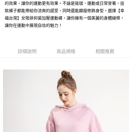
付款後全家取貨
的效果，讓你的運動更有效果。不論是瑜珈、運動或日常穿著，這
每筆NT$100，滿NT$699(含以上)免運費
款褲子都能帶給你涼爽的感受，同時還能顯瘦修飾身型。選擇【幸
福台灣】女吸排抑菌加壓運動褲，讓你擁有一個美麗的身體線條，
萊爾富取貨付款
讓你在運動中展現自信的魅力！
每筆NT$100，滿NT$699(含以上)免運費
付款後萊爾富取貨
每筆NT$100，滿NT$699(含以上)免運費
詳細說明
商品規格
相關推薦
7-11取貨付款
每筆NT$100，滿NT$699(含以上)免運費
付款後7-11取貨
每筆NT$100，滿NT$699(含以上)免運費
宅配
每筆NT$100，滿NT$699(含以上)免運費
付款後門市自取
免運費