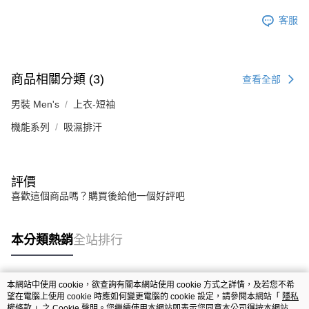
客服
商品相關分類 (3)
查看全部
男裝 Men's
上衣-短袖
機能系列
吸濕排汗
評價
喜歡這個商品嗎？購買後給他一個好評吧
本分類熱銷
全站排行
本網站中使用 cookie，欲查詢有關本網站使用 cookie 方式之詳情，及若您不希
熱門標籤
望在電腦上使用 cookie 時應如何變更電腦的 cookie 設定，請參閱本網站「
隱私
權條款
」之 Cookie 聲明。您繼續使用本網站即表示您同意本公司得按本網站使