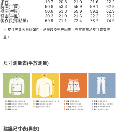
領寬
19.7
20.3
21.0
21.6
22.2
胸圍(半圍)
50.8
53.3
55.9
59.1
62.9
襬圍(半圍)
50.8
53.3
55.9
59.1
62.9
臂圍(半圍)
20.3
21.0
21.6
22.2
23.2
後衣長(頸點量)
69.9
71.1
72.4
73.7
74.9
※ 尺寸表會因布料彈性、測量起訖點等因素，與實際商品尺寸略有誤
差。
尺寸測量表(平放測量)
建議尺寸表(男款)