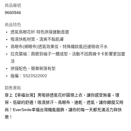
商品編號
超商取貨付款
9660946
LINE Pay
商品特色
Apple Pay
透氣鳥眼花紗 特色拼接運動首選
吸濕快乾材質，清爽不黏肌膚
悠遊付
鳥眼布(網眼布)透氣效果佳，特殊織紋能迅速吸收汗水
Google Pay
拉克蘭袖：肩膀到袖子一體成型，活動不因肩線卡卡影響更加靈
活
ATM付款
拼接配色，簡單俐落有型
貨到付款
版編：SS23S22002
銷售重點
運送方式
穿上【幸福台灣】男吸排透氣花紗圓領上衣，讓你感受無毒‧環
全家取貨付款
保‧低碳的舒適！吸濕排汗、鳥眼布、速乾、透氣，讓你顯瘦又時
每筆NT$100，滿NT$699(含以上)免運費
尚！EverSmile幸福台灣機能服飾，讓你的每一天都充滿活力與快
付款後全家取貨
樂！
每筆NT$100，滿NT$699(含以上)免運費