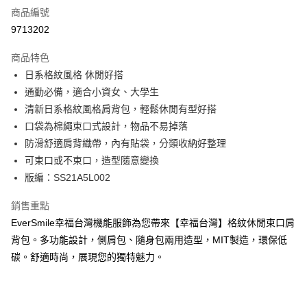
商品編號
超商取貨付款
9713202
LINE Pay
商品特色
Apple Pay
日系格紋風格 休閒好搭
通勤必備，適合小資女、大學生
悠遊付
清新日系格紋風格肩背包，輕鬆休閒有型好搭
Google Pay
口袋為棉繩束口式設計，物品不易掉落
防滑舒適肩背織帶，內有貼袋，分類收納好整理
ATM付款
可束口或不束口，造型隨意變換
貨到付款
版編：SS21A5L002
銷售重點
運送方式
EverSmile幸福台灣機能服飾為您帶來【幸福台灣】格紋休閒束口肩
全家取貨付款
背包。多功能設計，側肩包、隨身包兩用造型，MIT製造，環保低
每筆NT$100，滿NT$699(含以上)免運費
碳。舒適時尚，展現您的獨特魅力。
付款後全家取貨
每筆NT$100，滿NT$699(含以上)免運費